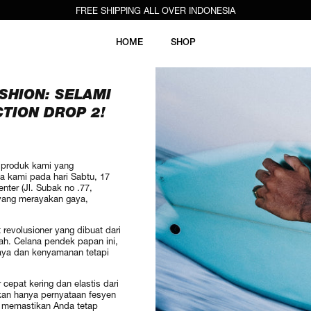
FREE SHIPPING ALL OVER INDONESIA
HOME
SHOP
HION: SELAMI
TION DROP 2!
 produk kami yang
a kami pada hari Sabtu, 17
enter (Jl. Subak no .77,
f yang merayakan gaya,
revolusioner yang dibuat dari
rah. Celana pendek papan ini,
gaya dan kenyamanan tetapi
cepat kering dan elastis dari
kan hanya pernyataan fesyen
, memastikan Anda tetap