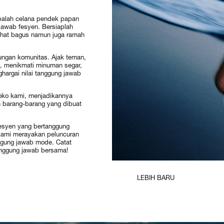
obalah celana pendek papan
jawab fesyen. Bersiaplah
lihat bagus namun juga ramah
ungan komunitas. Ajak teman,
, menikmati minuman segar,
hargai nilai tanggung jawab
toko kami, menjadikannya
 barang-barang yang dibuat
fesyen yang bertanggung
 kami merayakan peluncuran
nggung jawab mode. Catat
tanggung jawab bersama!
LEBIH BARU