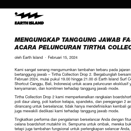
MENGUNGKAP TANGGUNG JAWAB FAS
ACARA PELUNCURAN TIRTHA COLLEC
oleh Earth Island
·
Februari 15, 2024
Kami sangat senang mengumumkan tambahan terbaru pada jajaran
bertanggung jawab – Tirtha Collection Drop 2. Bergabunglah bersam
Februari 2024, mulai pukul 19.00 hingga 21.00 di Earth Island Surf C
Shortcut Canggu, Bali, Indonesia) untuk acara peluncuran eksklusi
kenyamanan, dan komitmen terhadap tanggung jawab mode.
Tirtha Collection Drop 2 kami memperkenalkan rangkaian boardshort 
poli daur ulang, poli karbon kelapa, spandeks, dan peregangan 2 a
dirancang untuk berselancar, tidak hanya mendefinisikan kembali 
juga mewakili dedikasi kami terhadap tanggung jawab mode.
Tingkatkan performa dan pengalaman berselancar Anda dengan fitur 
celana boardshort mutakhir ini. Sempurna untuk ombak, mereka bu
tetapi juga tambahan fungsional untuk perlengkapan selancar Anda